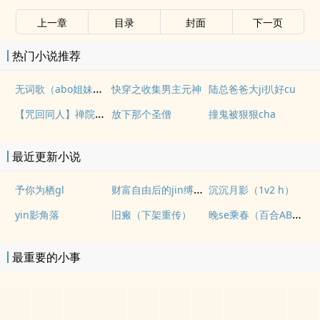
上一章
目录
封面
下一页
热门小说推荐
无词歌（abo姐妹骨）
快穿之收集男主元神
陆总爸爸大ji扒好cu
【咒回同人】禅院家的女人
放下那个圣僧
撞鬼被狠狠cha
最近更新小说
财富自由后的jin缚生活
予你为栖gl
沉沉月影（1v2 h）
晚se乘春（百合ABO NP）
yin影角落
旧瘢（下架重传）
最重要的小事