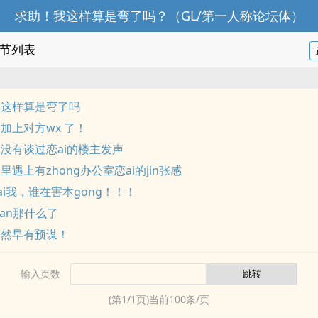
求助！我这样算是弯了吗？（GL/第一人称论坛体）
节列表
，这样算是弯了吗
加上对方wx 了！
为没有谈过恋ai的楼主发声
里遇上有zhong办公室恋ai的jin张感
ai我，谁在害本gong！！！
uan那什么了
居然早有预谋！
输入页数
(第
1
/
1
页)当前
100
条/页