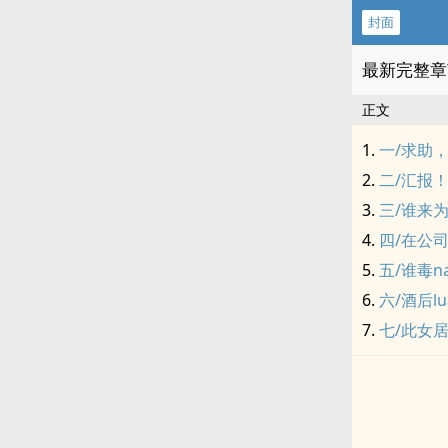
封面
最新完整章
正文
一/求助
二/汇报！
三/谁来
四/在公司
五/谁毒n
六/酒后l
七/此女