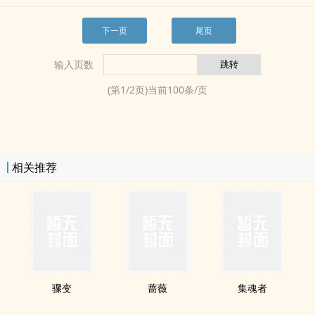
下一页
尾页
输入页数
(第
1
/
2
页)当前
100
条/页
相关推荐
骤变
蔷薇
集魂者