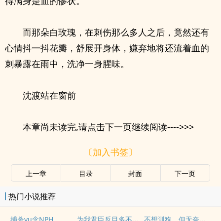
得满身是血的惨状。
而那朵白玫瑰，在刺伤那么多人之后，竟然还有
心情抖一抖花瓣，舒展开身体，嫌弃地将还流着血的
刺暴露在雨中，洗净一身腥味。
沈渡站在窗前
本章尚未读完,请点击下一页继续阅读---->>>
〔加入书签〕
上一章
目录
封面
下一页
热门小说推荐
为我君臣反目多不好（古言，1v2）
不想训狗，但无奈一个个的都来碰瓷
捕杀yu念NPH