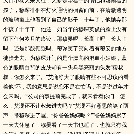
大街小巷人来人往，大多是牵着手的情侣和嬉闹着的
孩子，穆琛徘徊在灯火通明的橱窗面前，在清澈透明
的玻璃窗上他看到了自己的影子。十年了，他抛弃那
个孩子十年了，他还一如当年的穆琛英俊的脸上没有
留下任何岁月的痕迹，那穆晏呢，长高了吗，长大了
吗，还是那般倔强吗。穆琛笑了笑向着有穆晏的地方
徒步走去。为穆琛开门的是个漂亮的混血小姑娘，蓝
色的眼睛白皙的皮肤却有一头乌黑亮丽的头发“穆叔
叔，你怎么来了。”艾澜睁大了眼睛有些不可思议的看
着他“不，我的意思是说您不是在忙吗，不是说过年才
会来吗。”“公司的事提前完成了，就来看看你们，怎
么，艾澜还不让叔叔进去吗？”艾澜不好意思的笑了两
声，带穆琛进了屋。“你爸爸妈妈呢？”“爸爸妈妈累了
一天去休息了，穆晏看了一天书也睡了，也就只有我