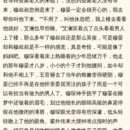
在等待圣诞老人的来临了，没想到圣诞老人没有等
来，穆叔叔您倒是来了，穆晏一定会很开心的，我去
帮你叫他下来。”“不用了，叫他休息吧，我上楼去看看
他就好，艾澜也早些睡。”艾澜笑着点了点头看着男人
上了楼，那么多年了穆叔叔还是那么英俊，可是穆晏
却和穆叔叔是不一样的感觉，真是奇怪，可能是像了
妈妈吧。穆琛看着床上熟睡着的少年思绪万千，他走
的那年穆晏才八岁，小小的个子才到他腰间，如今却
和他不相上下，五官褪去了当年的稚嫩变得硬朗，穆
晏已经不再是在他怀里委屈哭泣的孩子了而是一个可
以有担当有做为的男人了。穆琛伸手抚平了穆晏在睡
梦中还皱着的眉毛，划过他细长的眼睛高挺的鼻梁停
留在他微闭的薄唇，穆琛眼光变得有些深邃，低头轻
轻吻上了他的眼角。窗外传来大摆钟准点报时的声