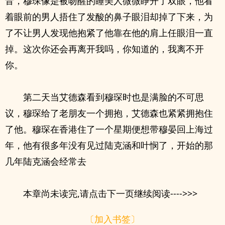
音，穆琛像是被吻醒的睡美人微微睁开了双眼，他看
着眼前的男人捂住了发酸的鼻子眼泪却掉了下来，为
了不让男人发现他抱紧了他靠在他的肩上任眼泪一直
掉。这次你还会再离开我吗，你知道的，我离不开
你。
第二天当艾德森看到穆琛时也是满脸的不可思
议，穆琛给了老朋友一个拥抱，艾德森也紧紧拥抱住
了他。穆琛在香港住了一个星期便想带穆晏回上海过
年，他有很多年没有见过陆克涵和叶悯了，开始的那
几年陆克涵会经常去
本章尚未读完,请点击下一页继续阅读---->>>
〔加入书签〕