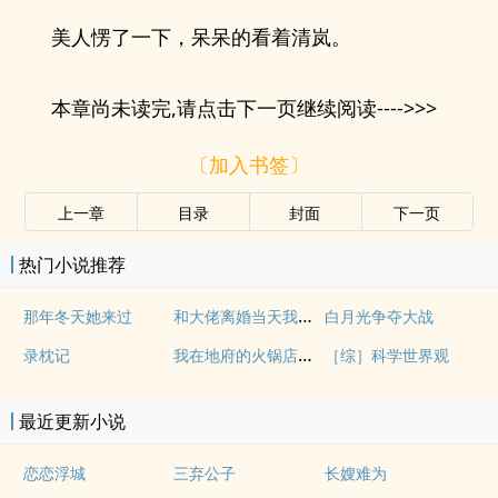
美人愣了一下，呆呆的看着清岚。
本章尚未读完,请点击下一页继续阅读---->>>
〔加入书签〕
上一章
目录
封面
下一页
热门小说推荐
和大佬离婚当天我变小了
那年冬天她来过
白月光争夺大战
我在地府的火锅店持证上岗了
录枕记
［综］科学世界观
最近更新小说
恋恋浮城
三弃公子
长嫂难为