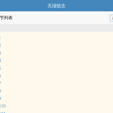
无须惦念
节列表
1
2
3
4
5
6
7
8
9
10