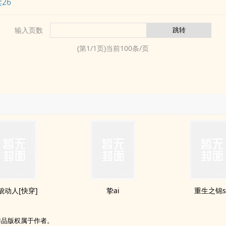
26
输入页数
(第
1
/
1
页)当前
100
条/页
貌动人[快穿]
挚ai
重生之锦s
作品版权属于作者。