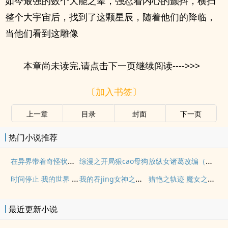
如今最强的数个大能之辈，强忍着内心的颤抖，横扫
整个大宇宙后，找到了这颗星辰，随着他们的降临，
当他们看到这雕像
本章尚未读完,请点击下一页继续阅读---->>>
〔加入书签〕
上一章
目录
封面
下一页
热门小说推荐
在异界带着奇怪状态旅行
放纵女诸葛改编（吕谦独享版）
综漫之开局狠cao母狗
时间停止 我的世界 罗女神她大姨妈
我的吞jing女神之抱得美人归（全）
猎艳之轨迹 魔女之里缠绵
最近更新小说