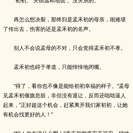
“初初。”关彻温和地说，“没关系的。”
再怎么想决裂，那终归是孟禾初的母亲，闹难堪
了传出去，伤害的还是孟禾初的名声。
别人不会说孟母的不对，只会觉得孟禾初不孝。
孟禾初也碍于孝道，只能悻悻地闭嘴。
“得了，看你也不像是能给初初幸福的样子。”孟母
见孟禾初偃旗息鼓，非但没有退让，反而还咄咄逼人
起来，“正好趁这个机会，赶紧离开我们家初初，让她
有机会找更好的人！”