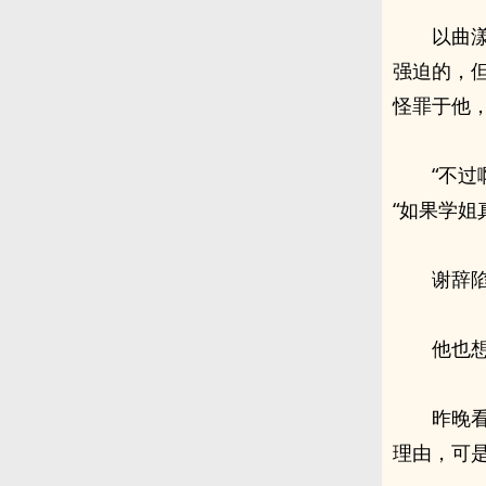
以曲
强迫的，
怪罪于他
“不
“如果学姐
谢辞
他也
昨晚
理由，可