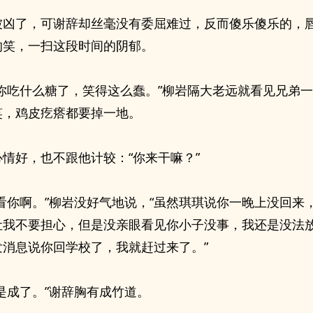
被凶了，可谢辞却丝毫没有委屈难过，反而傻乐傻乐的，
的笑，一扫这段时间的阴郁。
，你吃什么糖了，笑得这么蠢。”柳岩隔大老远就看见兄弟
笑，鸡皮疙瘩都要掉一地。
心情好，也不跟他计较：“你来干嘛？”
看看你啊。”柳岩没好气地说，“虽然琪琪说你一晚上没回来
让我不要担心，但是没亲眼看见你小子没事，我还是没法放
发消息说你回学校了，我就赶过来了。”
是成了。”谢辞胸有成竹道。