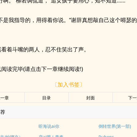
行啊。”柳岩调侃道，“追女孩子要用心，知不知道……”
还不是我指导的，用得着你说。”谢辞真想敲自己这个嘚瑟
琪看着斗嘴的两人，忍不住笑出了声。
阅读完毕(请点击下一章继续阅读!)
〔加入书签〕
上一章
目录
封面
下一
推荐
听海说ai你
倒转世界(第一部)
文/灿嘟文）
恋ai吧！青春
Rubens