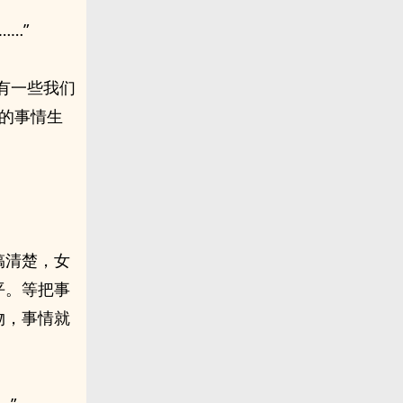
…”
有一些我们
的事情生
搞清楚，女
平。等把事
物，事情就