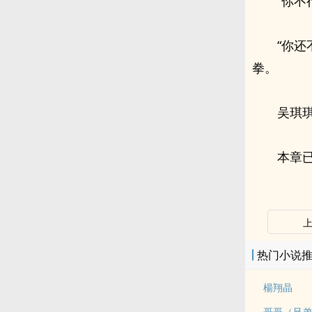
“你不
“你
拳。
吴琪
本章已
热门小说
楊翔晶
哥哥（兄弟