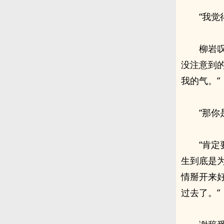
“我觉
柳岩
没注意到
我的气。”
“那你
“肯
生到底是
情掰开来
过去了。”