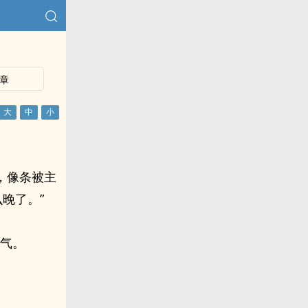
章
，像条被主
晚了。”
出气。