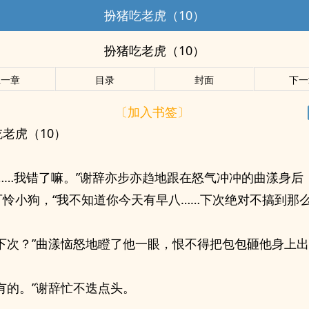
扮猪吃老虎（10）
扮猪吃老虎（10）
上一章
目录
封面
下一
〔加入书签〕
老虎（10）
姐……我错了嘛。”谢辞亦步亦趋地跟在怒气冲冲的曲漾身后
怜小狗，“我不知道你今天有早八……下次绝对不搞到那么
有下次？”曲漾恼怒地瞪了他一眼，恨不得把包包砸他身上
有的。”谢辞忙不迭点头。