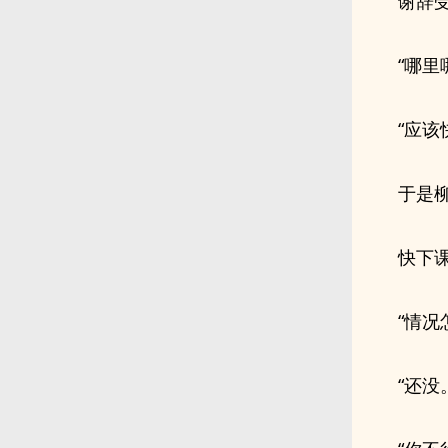
谢辞
“哪里
“应该
于是
快下
“情况
“还没