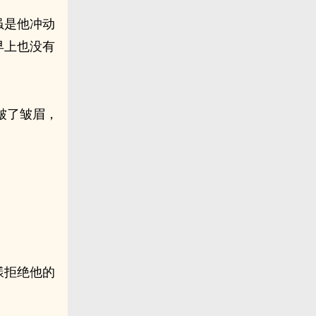
虽是他冲动
早上也没有
皱了皱眉，
漾拒绝他的