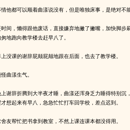
事情他都可以顺着曲漾说没有，但是唯独床事，是绝对不
赶时间，懒得跟他废话，直接嫌弃地撇了撇嘴，加快脚步
匆匆地跑向教学楼去赶早八了。
早上没课的谢辞屁颠屁颠地跟在后面，也去了教学楼。
能怪曲漾生气。
晚上谢辞折腾到大半夜才睡，曲漾还浑身乏力睡得特别沉
醒才想起来有早八，急急忙忙打车回学校，差点迟到。
求舍友帮忙把书拿到教室，不然上课连课本都没得用。