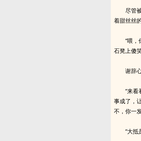
尽管
着甜丝丝
“喂
石凳上傻
谢辞
“来
事成了，
不，你一
“大抵