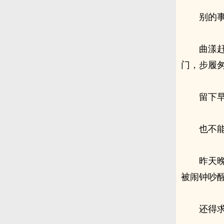
别的
曲漾
门，步履
留下
也不
昨天
被闹钟吵
还得