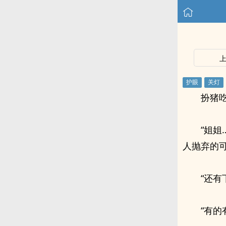
扮猪吃
“姐
人抛弃的可
“还
“有的