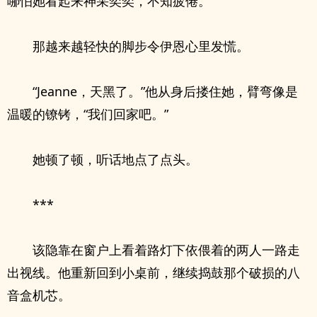
哪怕她看起来神采奕奕，不知疲倦。
那越来越轻快的脚步令伊恩心里发慌。
“Jeanne，天黑了。”他从身后搂住她，臂弯像是
温暖的镣铐，“我们回家吧。”
她顿了顿，听话地点了点头。
***
该隐靠在窗户上看着路灯下依偎着的两人一路走
出视线。他重新回到小桌前，继续捣鼓那个破损的八
音盒机芯。