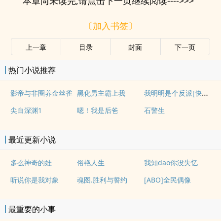
本章尚未读完,请点击下一页继续阅读---->>>
〔加入书签〕
上一章
目录
封面
下一页
热门小说推荐
我明明是个反派[快穿]
影帝与非圈养金丝雀
黑化男主霸上我
尖白深渊1
嗯！我是后爸
石警生
最近更新小说
多么神奇的娃
俗艳人生
我知dao你没失忆
听说你是我对象
魂图.胜利与誓约
[ABO]全民偶像
最重要的小事