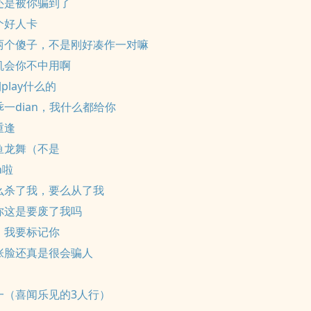
还是被你骗到了
个好人卡
们两个傻子，不是刚好凑作一对嘛
机会你不中用啊
期play什么的
乖一dian，我什么都给你
重逢
鱼龙舞（不是
n啦
么杀了我，要么从了我
你这是要废了我吗
，我要标记你
张脸还真是很会骗人
一（喜闻乐见的3人行）