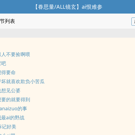
【眷思量/ALL镜玄】ai恨难参
节列表
男人不要捡啊喂
家吧
想得要命
好坏就喜欢欺负小苦瓜
也想见公婆
想要的就要得到
ianaizuo的事
最ai的野战
标记好美