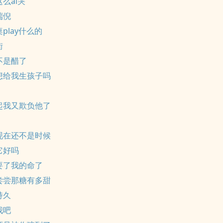
这么ai哭
端倪
桌play什么的
街
不是醋了
想给我生孩子吗
起我又欺负他了
现在还不是时候
它好吗
要了我的命了
尝尝那糖有多甜
持久
我吧