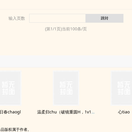
输入页数
(第
1
/
1
页)当前
100
条/页
日春chaogl
温柔归chu（破镜重圆H，1v1）
心tiao
作品版权属于作者。