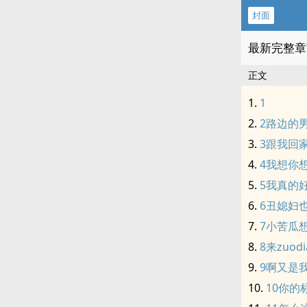
封面
最新完整章
正文
1
2路边的
3跟我回
4我想你
5我真的
6丑媳妇
7小苦瓜
8来zuod
9啊又是我
10你的