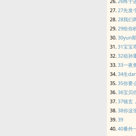
26终于
27先发
28我
29给你
30yun
31宝宝
32祖孙
33一夜
34生da
35你要
36宝贝
37镜玄
38你这
39
40番外