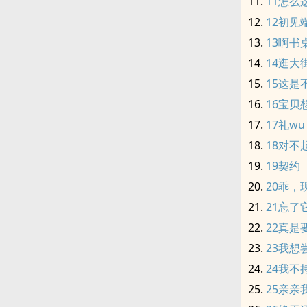
11怎么
12初见
13啊书
14逛大
15这是
16宝贝
17礼wu
18对不
19契约
20乖，
21忘了
22真是
23我想
24我不
25亲亲