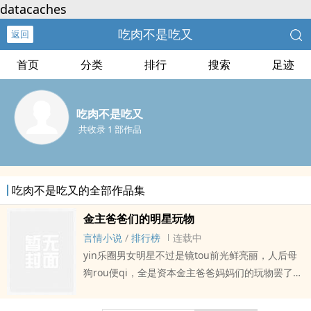
datacaches
吃肉不是吃又
返回
首页
分类
排行
搜索
足迹
吃肉不是吃又
共收录 1 部作品
吃肉不是吃又的全部作品集
金主爸爸们的明星玩物
言情小说
/
排行榜
连载中
yin乐圈男女明星不过是镜tou前光鲜亮丽，人后母
狗rou便qi，全是资本金主爸爸妈妈们的玩物罢了。
不仅如此ta们还要用ta们肮脏的routi哄粉tou，免费
陪导演摄影（等等）睡。 网上戏称ta们是婊子