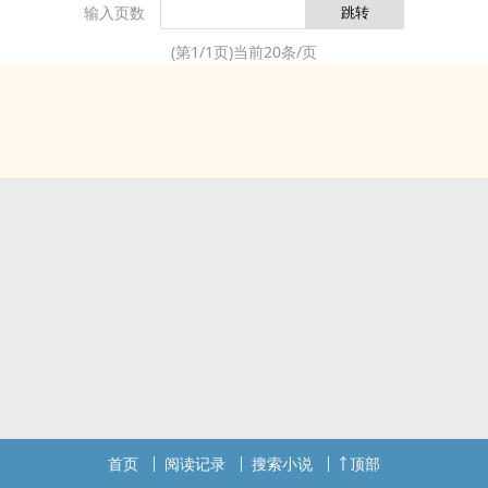
输入页数
jingrou便首 发 + y i n b i s h u w u . c o m + qi，
然而谁都知dao这并不只是戏称。 文案无能请看正
(第
1
/
1
页)当前
20
条/页
文，更多好文点击作者言qing专栏获取。 ps:有私
设，相信作者绝对香！rugu不亏！加个收藏关注不
迷路！
首页
阅读记录
搜索小说
顶部