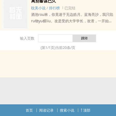
离别蓄谋已久
耽美小说
/
排行榜
已完结
酒池rou林，你竟迷于无边皓月。蓝海亮沙，我只陷
ru物yu横liu。攻是受的大学学长，攻渣，一开始勾
引小受只是为了玩玩，受虽然察觉还是和小攻在一
起了。后来攻lou出渣男本se，受原谅过一次后来渐
输入页数
渐心死，主动放弃了。
(第
1
/
1
页)当前
20
条/页
首页
阅读记录
搜索小说
顶部