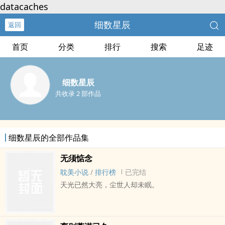
datacaches
细数星辰
返回
首页
分类
排行
搜索
足迹
细数星辰
共收录 2 部作品
细数星辰的全部作品集
无须惦念
耽美小说
/
排行榜
已完结
天光已然大亮，尘世人却未眠。