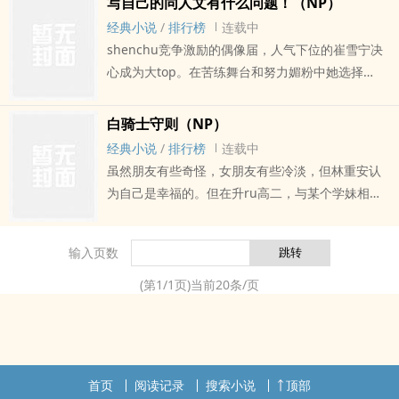
写自己的同人文有什么问题！（NP）
经典小说
/
排行榜
连载中
shenchu竞争激励的偶像届，人气下位的崔雪宁决
心成为大top。在苦练舞台和努力媚粉中她选择
了……写自己的同人文！！！“才不是喜欢同事呢！”
但是为什么自己写的各zhongplay都在现实中实现
白骑士守则（NP）
了？“我可没有在许愿啊！？”文雅辰：”当然是因为
经典小说
/
排行榜
连载中
我一直在追你的连载，笨dan！“心理扭曲的人气垫
虽然朋友有些奇怪，女朋友有些冷淡，但林重安认
底和表面温柔粉切黑、狂犬、PUA大师、三无少女
为自己是幸福的。但在升ru高二，与某个学妹相遇
的贵luan故事。单个看1v1会略带纯ai，但总ti充满
后，虚伪的ri常逐渐失控。“只要是女人就可以上床
了各式修罗场。*主角大部分时间都是受*存在部分
吗”X“要出轨的话，为什么只有我不可以”X“和我才是
routi伤害及jing神cao控qing节*部分qing节可能
输入页数
两qing相悦吧”疑似恐同的年上女友，忠犬同级生，
会被认为职场霸凌*PUA大师及三无少女存在过接吻
偏执年下的修罗场。主角大部分时间都是受。*存在
(第
1
/
1
页)当前
20
条/页
行为，但无之上感qing线*大力欢迎留言，同时批
非双方同意xing行为，微BDSM，及大量NTR
评也很欢迎，如果部分qing节不适qing不要犹豫指
出，也欢迎提出各式play建议*收藏一个求你了*最
后，真的很欢迎留言，您的任何评论，讨论都是对
我的鼓励，所有留言都会回应
首页
阅读记录
搜索小说
顶部