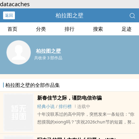
datacaches
柏拉图之壁
返回
首页
分类
排行
搜索
足迹
柏拉图之壁
共收录 3 部作品
柏拉图之壁的全部作品集
新春佳节之际，谨防电信诈骗
经典小说
/
排行榜
连载中
十年没联系过的高中同学，突然发来一条短信：“你
想摸我的xiong吗？”庆祝2026chun节的短篇，努力
ri更到结尾。主角大部分时间是受。