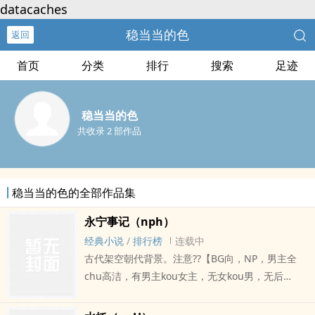
datacaches
稳当当的色
返回
首页
分类
排行
搜索
足迹
稳当当的色
共收录 2 部作品
稳当当的色的全部作品集
永宁事记（nph）
经典小说
/
排行榜
连载中
古代架空朝代背景。注意??【BG向，NP，男主全
chu高洁，有男主kou女主，无女kou男，无后
门。】? 陆贞柔觉得自己的名字很好听，毕竟女人找
qing人，一定要找贞洁温柔的男人，但对于自己，