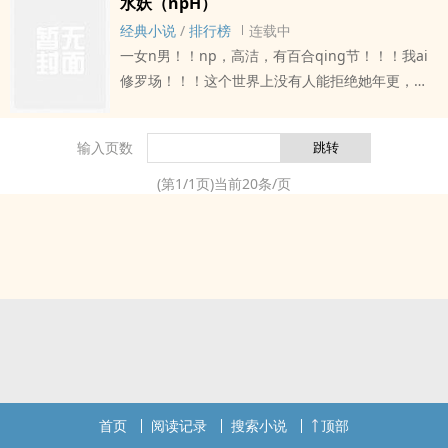
水妖（npH）
那就没有贞洁柔顺的必要，毕竟an她家老话来说，
经典小说
/
排行榜
连载中
陆即莫，女人莫贞柔。? 陆贞柔秉持着这条对人不对
一女n男！！np，高洁，有百合qing节！！！我ai
己的准则，二十几年过得十分舒服惬意，然而好景
修罗场！！！这个世界上没有人能拒绝她年更，我
不长，眼睛一睁一闭，竟来到封建落后的古代，不
又回来了，欢迎白嫖，不需要珍珠，全文免费，看
仅回到六岁，眼下自己竟然还要被烹成羹汤？！? 永
的开心即可男主全chu，高洁女主控，绝对亲妈党
宁五年冬，距离北羌南下已经过去半个月。? 短短半
输入页数
本文niaoxing就是女主花式睡男人表里不一虚伪青
个月nei，幽州迅速陷落，驻守边疆的将军战死，监
年，假哥哥真实验ti端晨用最怂的表qing说最狠的
(第
1
/
1
页)当前
20
条/页
军仓皇逃窜，并州、凉州、雍州三地防线岌岌可
狠话，傲jiao黑残江弃真.白莲花绿茶吊，dao子谢
危，百姓带着家眷南下躲避战火，大地一片哀歌。?
不厌伪冰山真傻白甜白蛟，皎公子已确定上线四个
但坐拥十四州之地的大夏朝廷并未陷ru惶恐动dang
其他带补充：二当家[暂定]须臾非想天[暂定]世界观
之中。? 高官安居于高枕无忧的京城，夜夜笙歌；乡
背景设定：文中名字多来自于佛经，女主类似于克
绅聚集在鱼米富饶的江南，riri奉承。? 永宁七年
系邪神，但蠢作者喜欢东方系，所以在女主设定上
夏，大夏骁勇之军收复幽州的消息传来，带着家眷
参考了印度佛教设定+山海经+野史话本，背景是近
奔赴幽州的云麾将军府上人手不足，急需采买一批
似于修行者未来时空发展或者说蒸汽朋克东方版，
伺候后宅的丫鬟。? 尚未回复元气的百姓们喜笑颜
并不是正统古修士或升级liu修仙文！但是没关系，
开，纷纷带着尚存的女儿来打点关系。? 陆贞柔上辈
世界观虽然看起来很复杂实际上也就是那么一回
子过得好好的，没事与帅哥们调调qing，跟姐妹们
首页
阅读记录
搜索小说
顶部
事，我们的kou号是花式嫖！sy7以后有读者反应了
逛逛街，哪知dao眼睛一睁便来到luan世。? 还好她