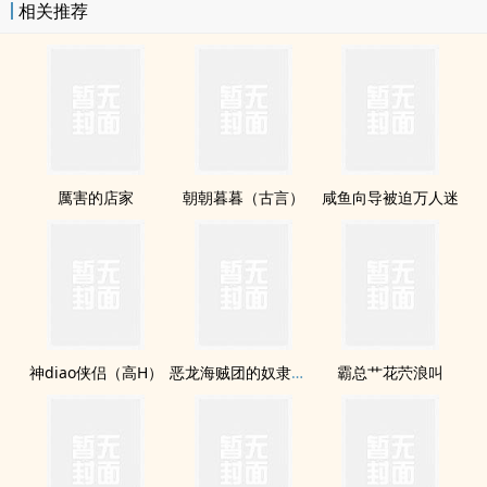
相关推荐
厲害的店家
朝朝暮暮（古言）
咸鱼向导被迫万人迷
神diao侠侣（高H）
恶龙海贼团的奴隶［海贼同人］
霸总艹花茓浪叫