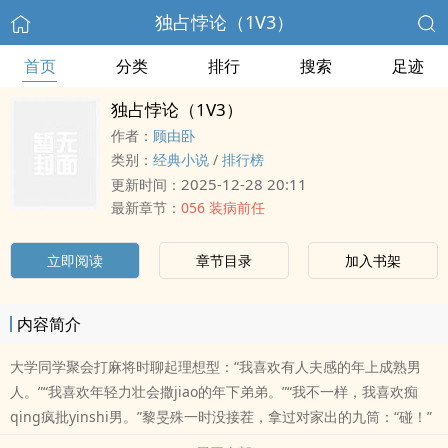
独占悖论（1V3）
首页
分类
排行
搜索
足迹
独占悖论（1V3）
作者：
顾由卧
类别：
经典小说
/
排行榜
2025-12-28 20:11
更新时间：
最新章节：
056 装病前任
立即阅读
章节目录
加入书架
内容简介
大学同学聚会打麻将时聊起理想型：“我喜欢有人夫感的年上成熟男
人。”“我喜欢年轻力壮会撒jiao的年下弟弟。”“我不一样，我喜欢痴
qing疯批yinshi男。”黎旻殊一时没接茬，拿过对家出的九筒：“碰！”
却没躲过三个女人的追问：“你呢？你选什么类型？”她叹了kou气，只