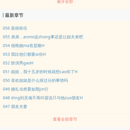
展开全部
好似真似假地作答：“成年人当然是三个全都要。”引得她们笑成一
团，关系很好，她们问得也很直接：“三个？你吃得消吗？一周七天，
最新章节
7除以3也没法整除呀。那你是准备lunliu来，还是让他们一起来呢？”
黎旻殊掀了掀眼皮，似笑非笑地说：“当然是一起来，正好还能凑一桌
056 装病前任
麻将。”其中一人细想不对，问dao：“等等，刚刚咱们说的明明是三
055 弟弟，anmo这zhong事还是让姐夫来吧
zhong类型，怎么到你嘴里变成了三个人了？莫非……你真有啊……？”
054 他唯她ma首是瞻H
黎旻殊心虚地摸了摸鼻尖，把面前的牌堆“啪嗒”一声推倒，笑着说：
053 我比他们都要ai你H
“我胡了！给钱吧！”1V3，非完美人设，剧qing偏多，不喜勿ru。
052 扮演男gaoH
051 姐姐，我十五岁的时候就想cao你了H
050 喜欢姐姐是什么很过分的事情吗
049 婚礼当然要如期jin行
048 ding到灵魂不再叫嚣说只与他zuo朋友H
047 朋友夫妻
查看全部章节