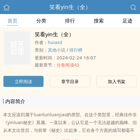
笑看yin生（全）
首页
分类
排行
搜索
足迹
笑看yin生（全）
作者：
huiasd
类别：
其他小说
/
排行榜
2024-02-24 16:07
更新时间：
最新章节：
分卷阅读43
立即阅读
章节目录
加入书架
内容简介
本文应该归属于luanlunluanjiao的类型。在这个类型里，经典佳作非
《yinluan秘史》莫属。一直以来，公认它是一个无法超越的巅峰。但
从本文出世后，与前辈《秘史》比起来，它在各个方面的描写都毫不
逊se。尤其是在caobi的想法和类型上，又超越了前者太多太多。 这