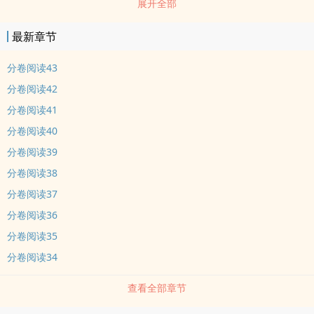
展开全部
两部作品的一个突出共同点，在于多人大luanjiao带来的强烈感官刺
激。《笑看yin生》在第六章构造了五男八女的超级大luanjiao，可以
最新章节
说是Ｈ小说中难得见到的庞大群jiao场面。我想喜欢Ｈ的朋友，一定
有很多对群jiao的强烈刺激抱有憧憬。
分卷阅读43
分卷阅读42
分卷阅读41
分卷阅读40
分卷阅读39
分卷阅读38
分卷阅读37
分卷阅读36
分卷阅读35
分卷阅读34
查看全部章节