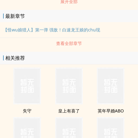
展开全部
feng，剧烈的地震发生在整个世界，速龙王们惊慌失措，怪叫 着跑在
平原上，抬起不大的脑袋，却只有天上一望无际的浅灰se重云与血se
最新章节
闪电。
【怪wu娘猎人】第一弹 强敌！白速龙王娘的chu现
查看全部章节
相关推荐
失守
皇上有喜了
英年早婚ABO