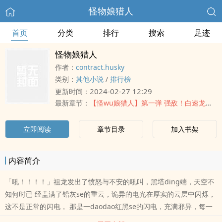
怪物娘猎人
首页
分类
排行
搜索
足迹
怪物娘猎人
作者：
contract.husky
类别：
其他小说
/
排行榜
2024-02-27 12:29
更新时间：
最新章节：
【怪wu娘猎人】第一弹 强敌！白速龙王娘的chu现
立即阅读
章节目录
加入书架
内容简介
「吼！！！！」祖龙发出了愤怒与不安的吼叫，黑塔ding端，天空不
知何时已 经盖满了铅灰se的重云，诡异的电光在厚实的云层中闪烁，
这不是正常的闪电， 那是一daodao红黑se的闪电，充满邪异，每一
次的劈下似乎都在撕裂空间，空间中 lou出一daodao黑se的细