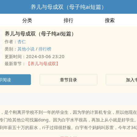
养儿与母成双（母子纯ai短篇）
分类
排行
搜索
养儿与母成双（母子纯ai短篇）
作者：
杏仁
类别：
其他小说
/
排行榜
2024-03-06 23:20
更新时间：
最新章节：
【养儿与母成双】
即阅读
章节目录
加入
岁，是个刚离开学校不到一年的毕业生，因为学的计算机专业，所以他现在ji
专门给其他公司找漏dong。因为白宇水平很高，再加上从小就是好学生。
到年薪五十万的薪水，ri子过得很舒服。白宇有个妈妈叫苏萱，今年才34
4岁的人会生有一个22岁的儿子。其实是这样的。白宇是苏萱22岁时收养