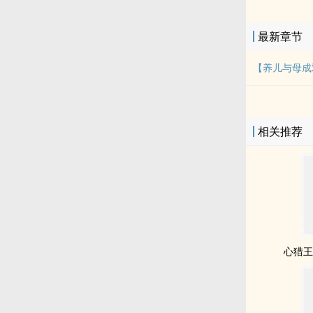
法：现实里3
他玩。苏萱2
最新章节
是孤单决定收
点小帅气的小
【养儿与母成
相关推荐
心猎王