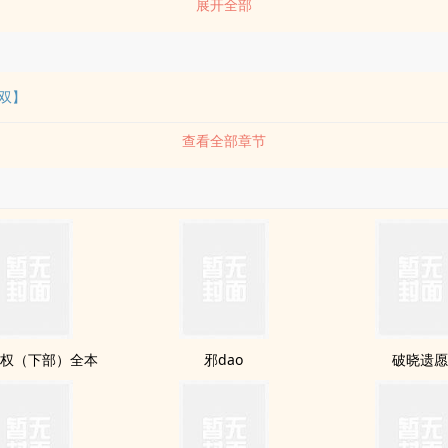
展开全部
0岁才能领养孩子），10岁前的白宇在孤儿院长大，xing格很孤僻，没有
2岁时，男朋友跟着富婆跑了，再加上那时候苏萱的父母都去世了，留下
养一个孩子生活，并且打算终生不嫁。来到孤儿院，苏萱一眼就喜欢上了
孩，并且把他领回了家。
双】
查看全部章节
权（下部）全本
邪dao
破晓遗