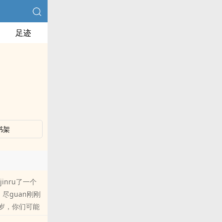
足迹
书架
nru了一个
尽guan刚刚
岁，你们可能
的养子（普