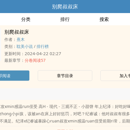
别爬叔叔床
分类
排行
搜索
别爬叔叔床
作者：
熹木
类别：
耽美小说
/
排行榜
2024-04-22 02:27
更新时间：
最新章节：
分卷阅读57
即阅读
章节目录
加入
叔攻xmin感温run侄受 高H - 现代 - 三观不正 - 小甜饼 年上纪泽：好吃
zhong小pi孩，该被an在床上好好惩罚，对吧？纪睿诚：他对叔叔有很
满足。纪泽x纪睿诚暴躁心ruan叔攻xmin感温ruan侄受前期ri常，后期
不是未成年