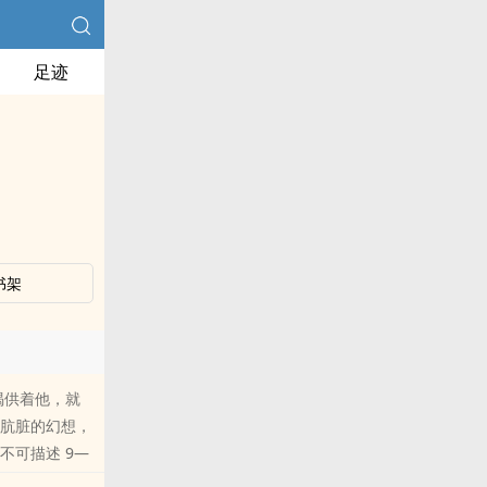
足迹
书架
好喝供着他，就
多肮脏的幻想，
不可描述 9—