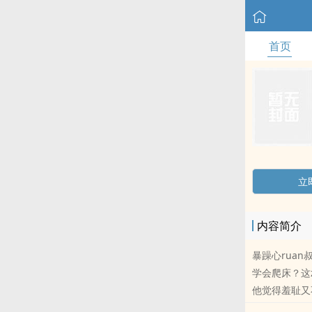
首页
立
内容简介
暴躁心ruan
学会爬床？这
他觉得羞耻又不
13章后上车