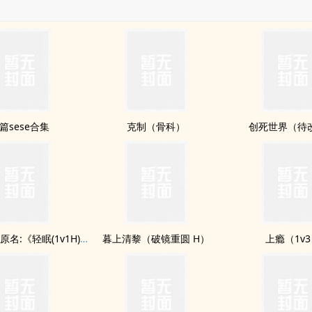
篇sese合集
克制（骨科）
创死世界（待
与你轻眠（原名:《轻眠(1v1H)》）
暮上清黎（破镜重圆 H）
上瘾（1v