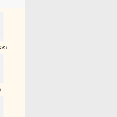
改名）
3）