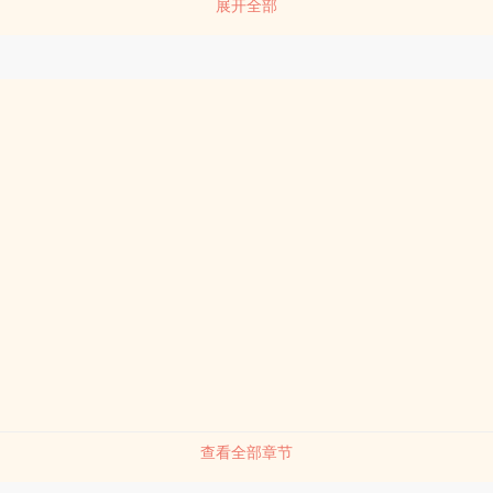
展开全部
主角是攻，cp太宰。 nei容标签： 综漫 三教九liu 少年漫 文野
查看全部章节