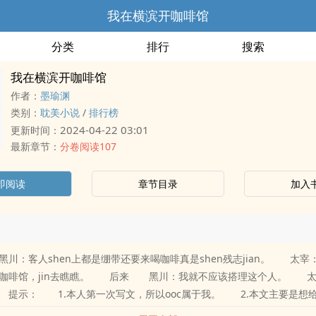
我在横滨开咖啡馆
分类
排行
搜索
我在横滨开咖啡馆
作者：
墨瑜渊
类别：
耽美小说
/
排行榜
2024-04-22 03:01
更新时间：
最新章节：
分卷阅读107
即阅读
章节目录
加入
川：客人shen上都是绷带还要来喝咖啡真是shen残志jian。 太宰
开咖啡馆，jin去瞧瞧。 后来 黑川：我就不应该搭理这个人。 太
提示： 1.本人第一次写文，所以ooc属于我。 2.本文主要是想给
向，会涉及其他的世界。 3.本人很多juti的人物喜好不清楚，有清楚的