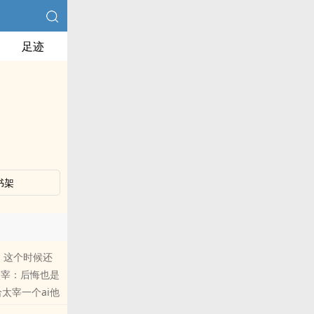
足迹
书架
：这个时候还
宰：后悔也是
太宰一个ai他
小天使可以告诉