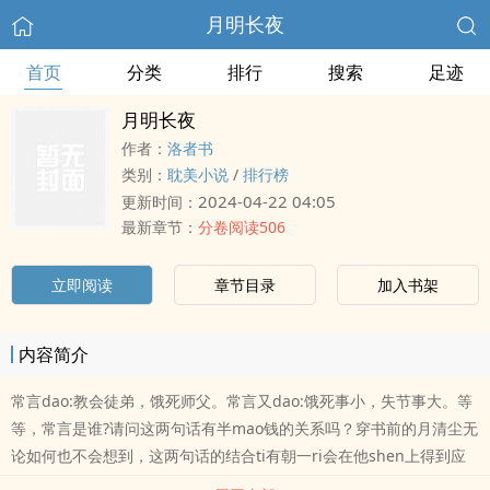
月明长夜
首页
分类
排行
搜索
足迹
月明长夜
作者：
洛者书
类别：
耽美小说
/
排行榜
2024-04-22 04:05
更新时间：
最新章节：
分卷阅读506
立即阅读
章节目录
加入书架
内容简介
常言dao:教会徒弟，饿死师父。常言又dao:饿死事小，失节事大。等
等，常言是谁?请问这两句话有半mao钱的关系吗？穿书前的月清尘无
论如何也不会想到，这两句话的结合ti有朝一ri会在他shen上得到应
验。本来嘛，穿书就穿书吧，好歹穿的是自己的书，虽说只写了五分