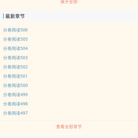
展开全部
之一吧……但谁能告诉他，这些从没设定过的龙tao打酱油都是从哪冒
出来抢戏的?本来嘛，师徒就师徒吧，好歹原著中男主徒弟的一shen
最新章节
浩然正气，令天地为之开合鬼神为之垂泪……但谁能告诉他，为什么这
尊本该鸿翔九天足踏凌云的大神，最后会黑得连自己这个作者都不认
分卷阅读506
识了？深沉nei敛腹黑徒弟攻×清冷睿智美人师尊受双洁 修真 有黑化
分卷阅读505
梗和回忆杀nei容标签： 强强 年下 qing有独钟 仙侠修真
分卷阅读504
分卷阅读503
分卷阅读502
分卷阅读501
分卷阅读500
分卷阅读499
分卷阅读498
分卷阅读497
查看全部章节