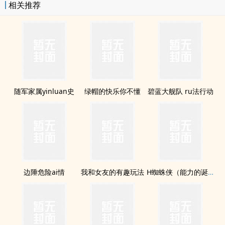
相关推荐
随军家属yinluan史
绿帽的快乐你不懂
碧蓝大舰队 ru法行动
边陲危险ai情
我和女友的有趣玩法
H蜘蛛侠（能力的诞生）