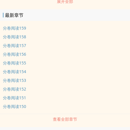
展开全部
司昀还能接受。面对一堆极品亲戚，褚司昀也还能保持微笑，毕竟读
了那么多年表演也不是混饭吃的。可是极品亲戚为什么要让shen为
最新章节
beta的自己装成omega去嫁给那个qing妇比优乐美还多的渣男。宗
晟：优乐美是什么？褚司昀：就是我对宗晟的ai，连绵不绝攻不是渣
分卷阅读159
男，不是渣男不是渣男强调三遍，而是纯qing小chu男（羞羞脸。）
分卷阅读158
简而言之就是带系统穿越斗小三斗亲戚演戏调教禁yu系老公先婚后ai
分卷阅读157
的故事。
分卷阅读156
分卷阅读155
分卷阅读154
分卷阅读153
分卷阅读152
分卷阅读151
分卷阅读150
查看全部章节