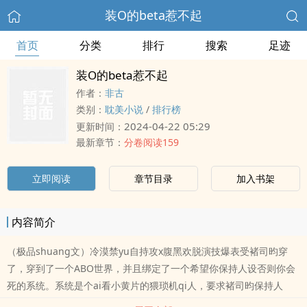
装O的beta惹不起
首页
分类
排行
搜索
足迹
装O的beta惹不起
作者：
非古
类别：
耽美小说
/
排行榜
2024-04-22 05:29
更新时间：
最新章节：
分卷阅读159
立即阅读
章节目录
加入书架
内容简介
（极品shuang文）冷漠禁yu自持攻x腹黑欢脱演技爆表受褚司昀穿
了，穿到了一个ABO世界，并且绑定了一个希望你保持人设否则你会
死的系统。系统是个ai看小黄片的猥琐机qi人，要求褚司昀保持人
设，给分的时候抠门儿到褚司昀崩溃。面对xing别不一样的世界，褚