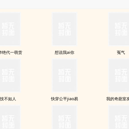
华绝代一萌货
想说我ai你
冤气
技不如人
快穿公平jiao易
我的奇葩室友