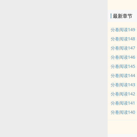
久，更让他怀
能不能靠点谱
最新章节
背谢谢。 时
眼、召之即来
分卷阅读149
从土里土气变
分卷阅读148
钰：不要叫
分卷阅读147
——————
分卷阅读146
佬/醋jing
分卷阅读145
标签： 幻想空
文里被反派宠
分卷阅读144
攻养父的崽，
分卷阅读143
分卷阅读142
分卷阅读141
分卷阅读140