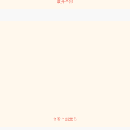
展开全部
疑人生的事qing出现了—— 他肚子里揣了个崽。 楚钰：？？？不
？感qingshen患隐疾的这个隐疾是只能让男人怀yun吗？？ 原书作
·渣攻他爸·峥：……心虚.jpg ———— 时旭泽觉得楚玉不过是一
挥之即去的替shen，没想到对方竟然会主动跟他分手。 而且在甩了
得美颜盛世，还出dao成天才设计师，甚至摇shen一变，成了他的后…
我爸爸，我没有你这样不争气的儿子！ 时峥：宝贝说的都对。 时
———— 阅读提示： 1.能打会画/颜控/自恋/美人受X非人类/宠妻
攻，攻受互宠shuang甜文 2.现代架空背景，攻不是人，有本ti，崽是da
间 甜文 穿书 shuang文 搜索关键字：主角：楚钰，时峥 ┃ 配角：
上天[穿书]》，《为了吃饱我嫁给了暴君》求收藏~ ┃ 其它： 一句话
成了渣攻后爸
查看全部章节