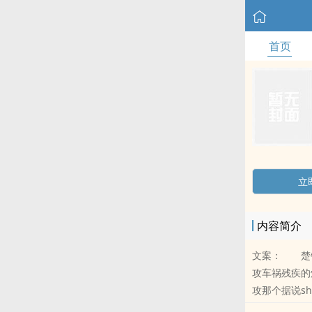
首页
立
内容简介
文案： 楚钰
攻车祸残疾的
攻那个据说s
怀疑人生：这