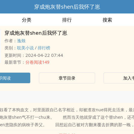
穿成炮灰替shen后我怀了崽
分类
排行
搜索
穿成炮灰替shen后我怀了崽
作者：
逸烛
类别：
耽美小说
/
排行榜
2024-04-22 07:44
更新时间：
最新章节：
分卷阅读149
即阅读
章节目录
加入
看了本狗血文，对里面跟自己名字相近，却被渣攻nue得死去活来，最
炮灰替shen气不打一chu来。 然而当天他就穿成了这个替shen，还
hen患隐疾的病秧子养父。 回想起自己被对方翻来覆去折腾的那一晚
算哪门子的shen患隐疾啊？ 算了，可能他是死jing吧。楚钰心想