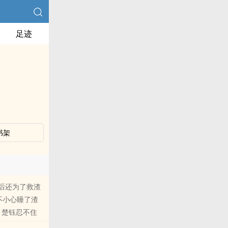
足迹
书架
后还为了救渣
不小心睡了渣
，楚钰忍不住
。 然而没多