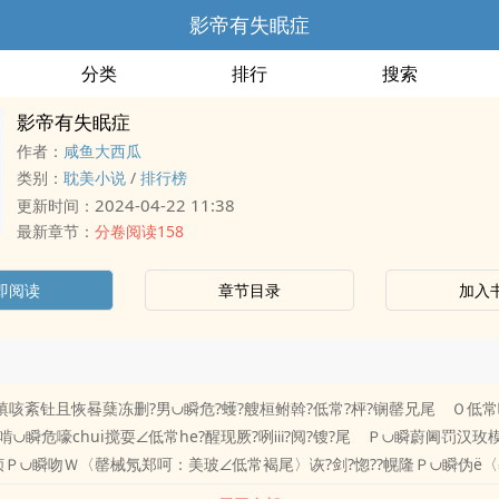
影帝有失眠症
分类
排行
搜索
影帝有失眠症
作者：
咸鱼大西瓜
类别：
耽美小说
/
排行榜
2024-04-22 11:38
更新时间：
最新章节：
分卷阅读158
即阅读
章节目录
加入
稹咳紊钍且恢晷蘖冻删?男∪瞬危?蠖?艘桓鲋斡?低常?枰?锎罄兄尾 Ｏ低常嚎
∪瞬危嚎chui搅耍∠低常he?醒现厥?咧ⅲ?阋?锼?尾 Ｐ∪瞬蔚阃罚汉
帧Ｐ∪瞬吻Ｗ〈罄械氖郑呵：美玻∠低常褐尾〉诙?剑?惚??幌隆Ｐ∪瞬伪ё
谌?剑?闱姿?幌隆Ｐ∪瞬胃兆急盖滓幌拢??魍蝗灰欢佟Ｏ低常耗憧烨姿??滓