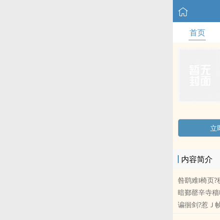
首页
立
内容简介
咎鹞难∥椅页?
暗鄞罄辛寺穑啃
谝徊剑?惹Ｊ
∠低常褐尾〉