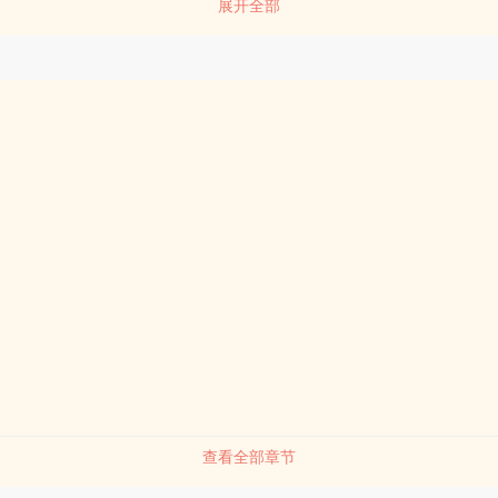
展开全部
とδ谌硕贾?来笥暗塾醒现厥?咧ⅰ４笥暗垡恢焙苣讶胨????牌⑵?苍嚼丛讲
鲂⊙菰保?⑾zhong约褐灰?ё判⊙菰本湍芩忱?胨?！な?咧⒂暗踴治病小人参
和校霸分手怎么都这么难》布偶猫的校园篇；《靠接吻活命》小狐狸的现
》小狐狸的修真篇
查看全部章节