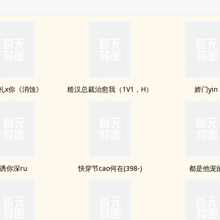
礼x你《消蚀》
糙汉总裁治愈我（1V1，H）
娇门yin
诱你深ru
快穿节cao何在(398-)
都是他宠