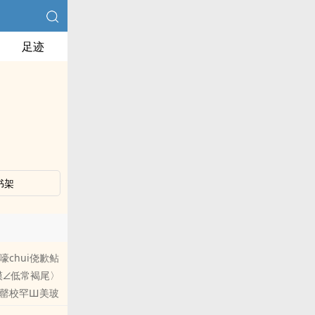
足迹
书架
chui侥歉鲇
玫模∠低常褐尾〉
〈罄校罕Ш美玻
幌戮筒『昧恕