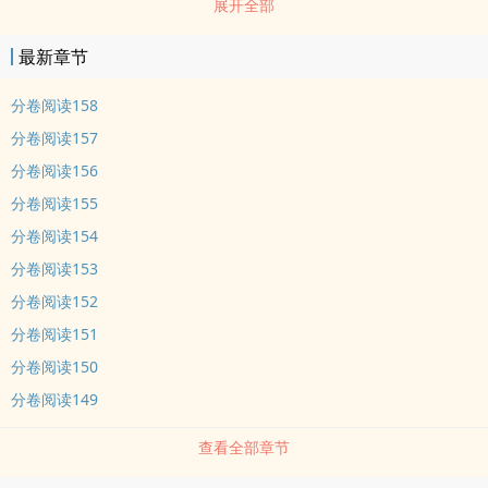
展开全部
睁睁看着裴允不知哪来的自信，非要教秦昼学习。 秦昼：“你的月
考才考了250分。” 裴允：“分数并不能衡量一切，我要传授给你的
最新章节
是人生经验。“ *** 裴允在高二那年被安排给秦家小儿子冲
喜，英年早婚，但三年后就拜拜。 自那以后，秦昼的生活中闯jin
分卷阅读158
了一束光，250W的那zhong。 裴允：实话说我当时害怕极了，
分卷阅读157
每天都要担心一觉睡醒老公凉了，我得陪葬:) 每天都在装穷的病弱
分卷阅读156
高岭之花学神攻X自信爆棚的乐观中二学渣受 秦昼攻X裴允受
分卷阅读155
阅读指南： ①同xing可婚背景，架空，一切的设定都是为了发
分卷阅读154
糖，勿深究 ②ri常向，不甜打我。 nei容标签： qing有独钟
甜文 校园
分卷阅读153
分卷阅读152
分卷阅读151
分卷阅读150
分卷阅读149
查看全部章节