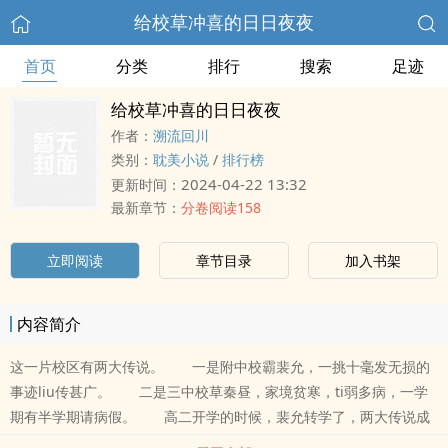
给校草冲喜的日日夜夜
首页
分类
排行
搜索
足迹
给校草冲喜的日日夜夜
作者：
溯流回川
类别：
耽美小说
/
排行榜
2024-04-22 13:32
更新时间：
最新章节：
分卷阅读158
立即阅读
章节目录
加入书架
内容简介
这一片校区有两大传说。 一是附中校霸裴允，一挑十毫发无损的
事迹liu传甚广。 二是三中校草秦昼，家境贫寒，ti弱多病，一学
期有半学期请病假。 高二开学的时候，裴允转学了，两大传说成
了同桌。 刚开始，同班同学都害怕裴允欺负校草，后来，他们眼