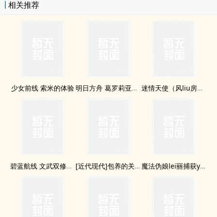
相关推荐
少女前线 索米的体验
明日方舟 葛罗莉亚到了发情期
迷情天使（风liu房东俏学妹）
碧蓝航线 文武双修大舰队 驯狐
[近代现代]包养的关系（完结）
魔法伪娘lei丽捕获yin辱