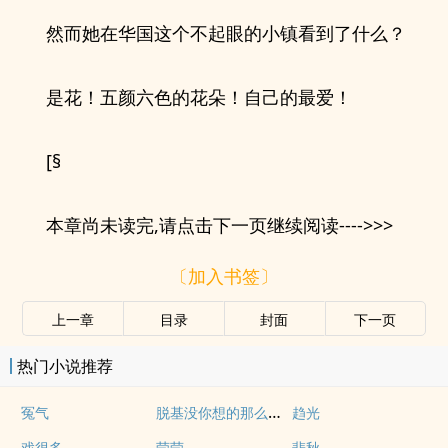
然而她在华国这个不起眼的小镇看到了什么？
是花！五颜六色的花朵！自己的最爱！
[§
本章尚未读完,请点击下一页继续阅读---->>>
〔加入书签〕
上一章
目录
封面
下一页
热门小说推荐
脱基没你想的那么简单
冤气
趋光
戏很多
茕茕
悲秋