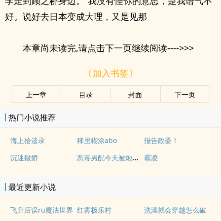
李走到顾之桥身边。“我没有怪你的意思，是我语气不
好。说好去日本变成大理，又是见那
本章尚未读完,请点击下一页继续阅读---->>>
〔加入书签〕
上一章
目录
封面
下一页
热门小说推荐
海上拾遗录
稀里糊涂abo
报告政委！
恶毒男配今天被炮灰了吗
沉迷撒娇
霸凌
最近更新小说
飞升后误ru魔法世界
红雾极乐村
洗澡就会穿越怎么破