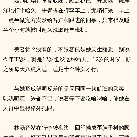
走到机场行李提取处，顾之桥已十分疲倦，懒洋
洋地打个哈欠，手臂撑在行李车上，无精打采。早上
三点半做完方案发给客户和跟进的同事，只来得及睡
半个小时就被叫起来洗漱赶早班机。
美容觉？没有的，不毁容已是她天生丽质。别说
今年32岁，就是12岁也没这种精力。12岁的时候，顾
之桥每天八点入睡，睡足十个钟头才行。
与她形成鲜明反差的是周围同一趟航班的乘客，
叽叽喳喳，兴奋不已，说着等下要吃啥喝啥，使她在
人群中显得格外扎眼。
林涵音站在行李转盘边，回望拗成歪脖子树的顾