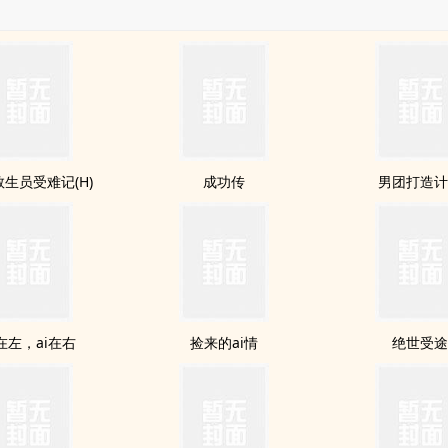
生员受难记(H)
成功传
男团打造
在左，ai在右
捡来的ai情
绝世受