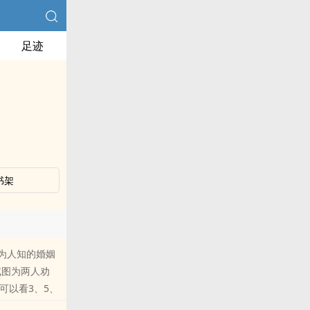
足迹
书架
为人知的婚姻
试图为两人劝
e可以看3、5、
nei容标