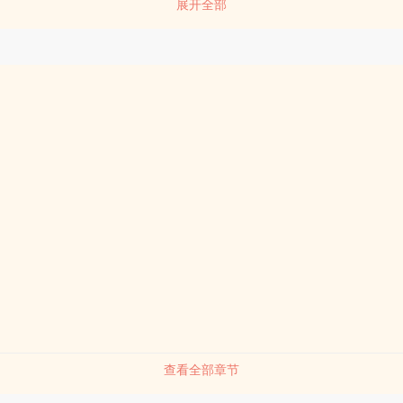
展开全部
有独钟 边缘恋歌 因缘邂逅 婆媳
查看全部章节