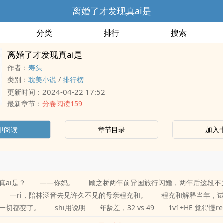
离婚了才发现真ai是
分类
排行
搜索
离婚了才发现真ai是
作者：
寿头
类别：
耽美小说
/
排行榜
2024-04-22 17:52
更新时间：
最新章节：
分卷阅读159
即阅读
章节目录
加入
真ai是？ ——你妈。 顾之桥两年前异国旅行闪婚，两年后这段不
。 一ri，陪林涵音去见许久不见的母亲程充和。 程充和解释当年，
都变了。 shi用说明 年龄差，32 vs 49 1v1+HE 觉得慢r
从23章开始看 本故事纯属虚构，勿要对号ru座，如有眼熟，只是巧合 