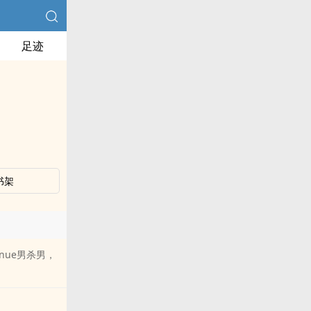
足迹
书架
ue男杀男，