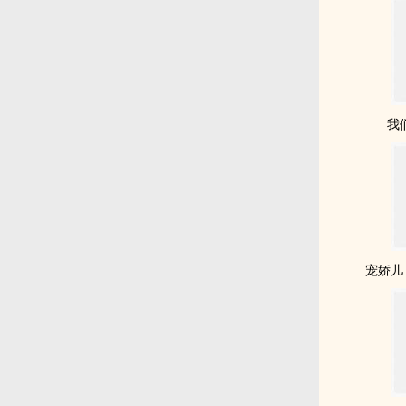
我
宠娇儿