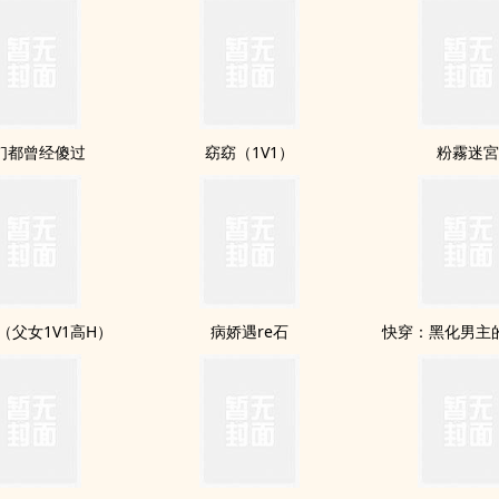
们都曾经傻过
窈窈（1V1）
粉霧迷
（父女1V1高H）
病娇遇re石
快穿：黑化男主