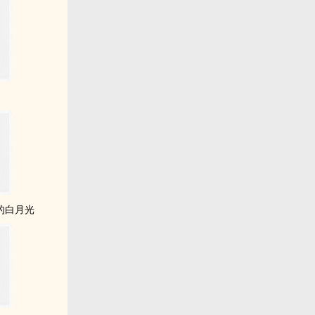
宮
的白月光