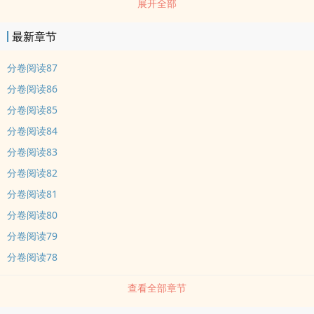
展开全部
三个人说dao：“我找了个男朋友。”三个人的表qing如下——爸爸：
“……”（呆滞）妈妈：“？？”（疑惑）弟弟：“！！”（震惊）段景逸还
最新章节
能回想当年，自己愣是把全校知名的严肃的语文老师给气哭了，最终
只能在星期一升旗仪式上的时候，公开dao歉，铿锵有力。七年
分卷阅读87
分卷阅读86
分卷阅读85
分卷阅读84
分卷阅读83
分卷阅读82
分卷阅读81
分卷阅读80
分卷阅读79
分卷阅读78
查看全部章节