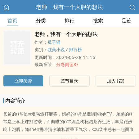
老师，我有一个大胆的想法
首页
分类
排行
搜索
足迹
老师，我有一个大胆的想法
作者：
瓜子猫
类别：
耽美小说
/
排行榜
2024-05-28 11:16
更新时间：
最新章节：
分卷阅读87
立即阅读
章节目录
加入书架
内容简介
爸爸的ri常是xi烟喝酒打麻将，妈妈的ri常是逛街购物KTV，弟弟的ri
常是上学上课打游戏，而向睢的ri常则是枸杞泡茶养生汤，早晨跑步
晚上泡脚，随shen携带清凉油和藿香正气水，kou袋中总有一包面巾
纸！饭桌上，向睢轻轻抿了一kou养生茶，对喝着可乐雪碧美年达的