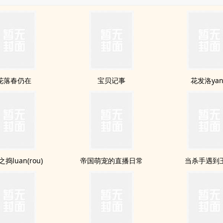
花落春仍在
宝贝记事
花发洛yan
捣luan(rou)
帝国萌宠的直播日常
当杀手遇到