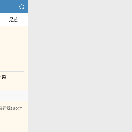
足迹
书架
罚我zuo对