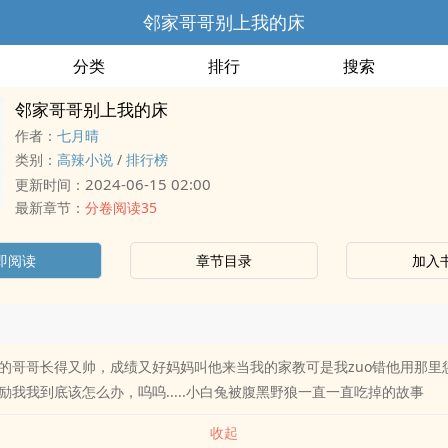
邻家哥哥别上我的床
分类
排行
搜索
邻家哥哥别上我的床
作者：
七月晴
类别：
高辣小说
/
排行榜
2024-06-15 02:00
更新时间：
最新章节：
分卷阅读35
即阅读
章节目录
加入
的哥哥长得又帅，成绩又好妈妈叫他来当我的家教可是我zuo错他用那里惩
励我我到底该怎么办，呜呜.....小白兔被腹黑野狼一直一直吃掉的故事
收起