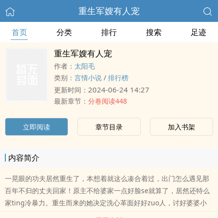
重生军嫂有人宠
首页
分类
排行
搜索
足迹
重生军嫂有人宠
作者：
太阳毛
类别：
言情小说
/
排行榜
2024-06-24 14:27
更新时间：
最新章节：
分卷阅读448
立即阅读
章节目录
加入书架
内容简介
一晃眼的功夫居然重生了，本想着就这么凑合着过，出门怎么遇见那
百年不归的丈夫回家！原主不给婆家一点好脸se就算了，居然还特么
家ting冷暴力。重生而来的她决定洗心革面好好zuo人，讨好婆婆小
姑子，有人疼有人ai，zuo个幸福的军嫂！斗娘家大姐，斗缤纷qing