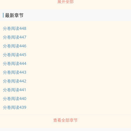
展开全部
敌，都是她，全是她，无论定位在何chu，方默的宗旨是，守住自己
的阵地！方默前有兵哥哥护shen，后有发家致富绝技，动动手扫
最新章节
dang一切渣渣~看重生军嫂如何活出自己的风采~
分卷阅读448
分卷阅读447
分卷阅读446
分卷阅读445
分卷阅读444
分卷阅读443
分卷阅读442
分卷阅读441
分卷阅读440
分卷阅读439
查看全部章节