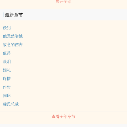
展开全部
强，无耻的男人就该下地狱！“姓穆的给我等着，你对我所zuo出的卑
劣行径，将来我林淼淼一定十倍奉还。”七年以后，她ding着香港第一
最新章节
黑帮夫人的tou衔，携夫带子的回到台湾拓展事业，名门宴会上，她跟
他不期而遇，他眼里透满嫉火的把她拦劫：“林淼淼，当年你的离开就
侵犯
是为了跟别人劈tui么？
他竟然吻她
故意的伤害
值得
眼泪
婚礼
疼惜
作对
同床
穆氏总裁
查看全部章节