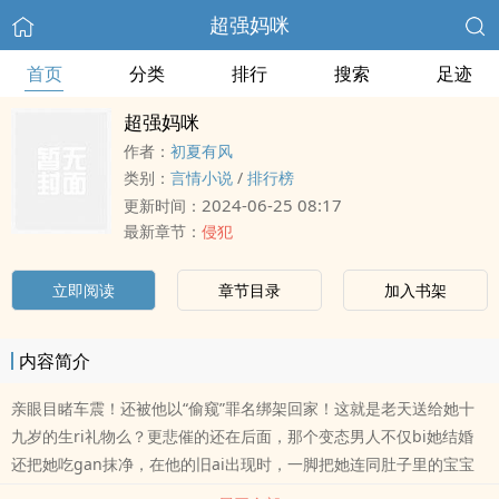
超强妈咪
首页
分类
排行
搜索
足迹
超强妈咪
作者：
初夏有风
类别：
言情小说
/
排行榜
2024-06-25 08:17
更新时间：
最新章节：
侵犯
立即阅读
章节目录
加入书架
内容简介
亲眼目睹车震！还被他以“偷窥”罪名绑架回家！这就是老天送给她十
九岁的生ri礼物么？更悲催的还在后面，那个变态男人不仅bi她结婚
还把她吃gan抹净，在他的旧ai出现时，一脚把她连同肚子里的宝宝
踹jin太平洋，差点喂鲨鱼去了。好吧，他不仁，她也不义，女人要自