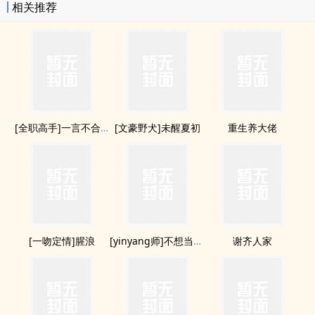
相关推荐
[全职高手]一言不合就买买买
[文豪野犬]未醒夏初
重生养大佬
[一吻定情]腥浪
[yinyang师]不想当狗粮
谢齐人家