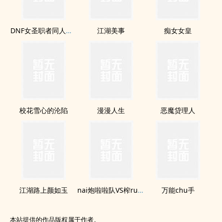
DNF女圣职者同人：yin堕魔窟
江湖美事
痴女女皇
校花雪心的沦陷
漫漫人生
恶魔贷理人
江湖路上颜如玉
nai炮啦啦队VS榨ru应援团
万能chu手
本站提供的作品版权属于作者。