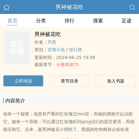
男神被花吃
首页
分类
排行
搜索
足迹
男神被花吃
作者：
芹西
类别：
言情小说
/
排行榜
2024-06-25 19:38
更新时间：
最新章节：
分卷阅读75
立即阅读
章节目录
加入书架
内容简介
他有一个秘密：他患有严重的红玫瑰过min症，而她的拥抱可以治愈
它。她有一个异能：可以通过红玫瑰听到qing侣们的甜言蜜语，而他
能压制它。后来，翟男神被花小明吃了。围观的吃狗粮群众纷纷表
示：狗粮很贵，求慢点撒！你们现在撒出的狗粮，都是我们当初点的