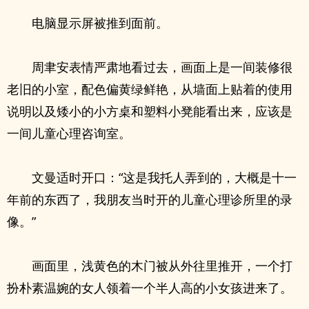
电脑显示屏被推到面前。
周聿安表情严肃地看过去，画面上是一间装修很
老旧的小室，配色偏黄绿鲜艳，从墙面上贴着的使用
说明以及矮小的小方桌和塑料小凳能看出来，应该是
一间儿童心理咨询室。
文曼适时开口：“这是我托人弄到的，大概是十一
年前的东西了，我朋友当时开的儿童心理诊所里的录
像。”
画面里，浅黄色的木门被从外往里推开，一个打
扮朴素温婉的女人领着一个半人高的小女孩进来了。