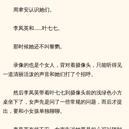
周聿安认识她们。
李凤英和……叶七七。
那时候她还不叫黎鹦。
录像的也是个女人，背对着摄像头，只能听得见
一道清丽活泼的声音和她们打了个招呼。
然后李凤英带着叶七七到摄像头前的浅绿色小方
桌坐下了，女声先是问了一些常规的问题，而后才提
出，要和小女孩单独聊聊。