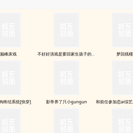
巅峰床戏
不好好演戏是要回家生孩子的[重生]
梦回残
n狗终结系统[快穿]
影帝养了只小gungun
和前任参加恋ai综