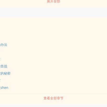
展开全部
陷ru昏迷的奥利维亚shen上。作为上帝的旨意，她成为了教皇的接班人，
世界的唯一办法是每个月的七号与高级魔法师zuoai来提升自shen魔法
城也开始liu传魔法师与女教皇上床就能快速提升等级的不明消息……不断
??不断被下药的无qing禁yu大主教1v1甜h，西幻， 架空历史，剧qin
作者高压下的胡思luan想，如有雷同纯属雷同。作者正chu于高压阶段，写
，还望见谅，尽量多更新，感谢大家的喜欢
的办法
术
的首战
馆的秘密
馆
shen
查看全部章节