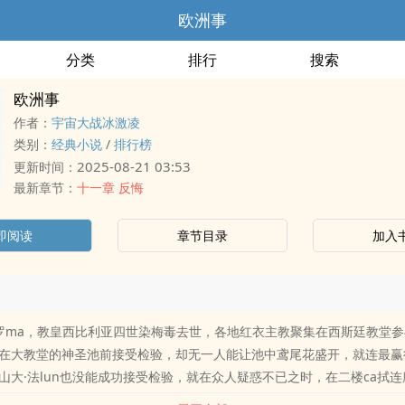
欧洲事
分类
排行
搜索
欧洲事
作者：
宇宙大战冰激凌
类别：
经典小说
/
排行榜
2025-08-21 03:53
更新时间：
最新章节：
十一章 反悔
即阅读
章节目录
加入
罗ma，教皇西比利亚四世染梅毒去世，各地红衣主教聚集在西斯廷教堂
在大教堂的神圣池前接受检验，却无一人能让池中鸢尾花盛开，就连最赢
山大·法lun也没能成功接受检验，就在众人疑惑不已之时，在二楼ca拭
掉ru水池，在场的红衣主教惊奇的发现，池中的鸢尾花竟然盛开了。女