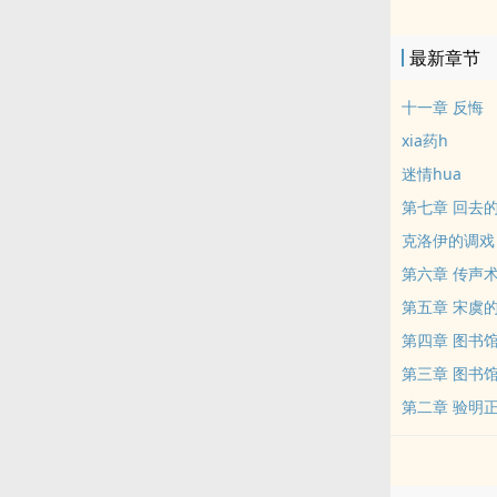
shen到了
得知回到现实
最新章节
皇，而罗ma
药的低级魔法师
十一章 反悔
nei容来自
xia药h
力，文笔潦草
迷情hua
第七章 回去
克洛伊的调戏
第六章 传声
第五章 宋虞
第四章 图书
第三章 图书
第二章 验明正