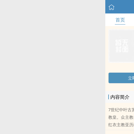
首页
立
内容简介
7世纪中叶古
教皇。众主教
红衣主教亚历
奥利维亚不慎