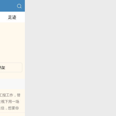
足迹
书架
汇报工作，替
注视下用一场
迷信，想要你
勿当真；小学生