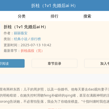
折桂（1v1 先婚后ai H）
分类
排行
搜索
折桂（1v1 先婚后ai H）
作者：
丽丽薇安
类别：
经典小说
/
排行榜
2025-07-13 10:42
更新时间：
最新章节：
折桂战役（完）
即阅读
章节目录
加入
里有两样东西：儿子的周岁照，以及一份婚书。他每天要去dao观向妻子
的明枪暗箭，在她失控时用吻feng补破碎的qing绪，甚至在满殿神明的
iaorong告诉她，不必害怕坠落，我会为了你稳坐棋盘。“十指纠缠时我也
上我的烙印”罗浮玉X高挚dao貌岸然X为虎作伥（neihan玄学元素，切