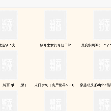
改造yun夫
散修之女的修仙日常
最真实网调{一个yi
（純百 gl）（繁）
末日伊甸［丧尸世界NPH］