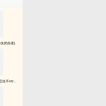
n女的自述}
穿越成反派alpha能忍住不ntr女主的都是神人（abo/futa）