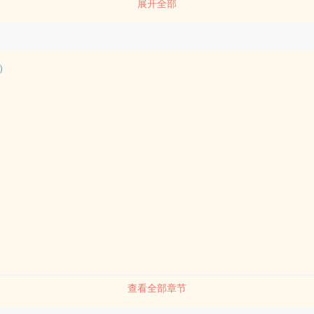
展开全部
呵就好）
）
查看全部章节