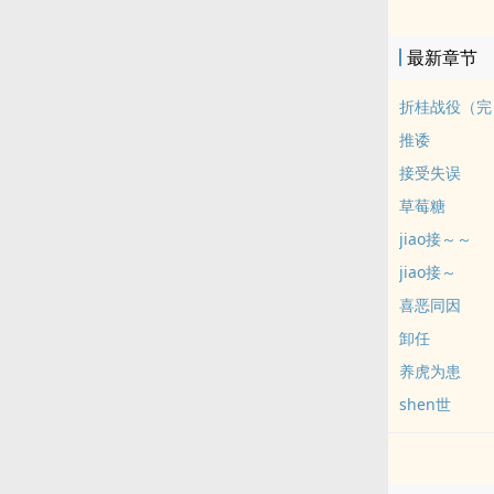
商战，看个乐
最新章节
折桂战役（完
推诿
接受失误
草莓糖
jiao接～～
jiao接～
喜恶同因
卸任
养虎为患
shen世