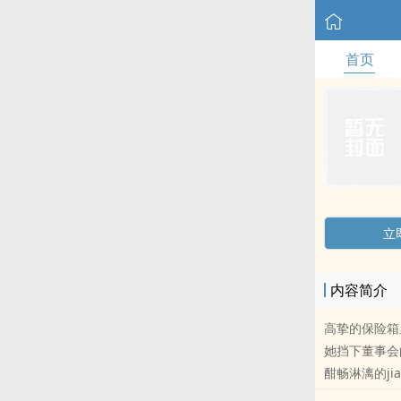
首页
立
内容简介
高挚的保险箱
她挡下董事会
酣畅淋漓的j
的指纹里也刻